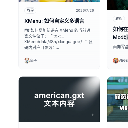
教程
2026/7/26
教程
XMenu: 如何自定义多语言
如何在
## 如何增加新语言 XMenu 的当前语
言文件位于： ```text
Mod
XMenu/data/i18n/<language>/ ``` 源
面向零
码内对应目录为：...
鼠子
VEGE