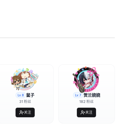
鼠子
贺兰娆娆
Lv.
8
Lv.
7
31
粉丝
182
粉丝
关注
关注