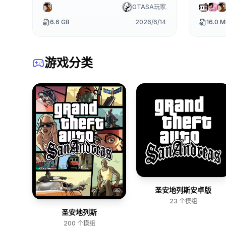
家集体智慧的结晶。
GTASA玩家
6.6 GB
2026/6/14
16.0 
游戏分类
圣安地列斯安卓版
23
个模组
圣安地列斯
200
个模组