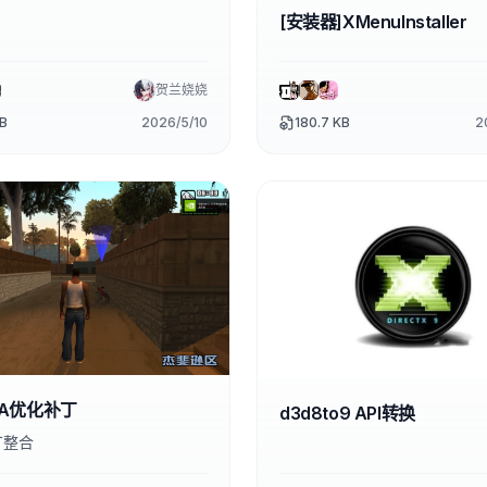
[安装器]XMenuInstaller
贺兰娆娆
KB
2026/5/10
180.7 KB
2
C.SA优化补丁
d3d8to9 API转换
丁整合