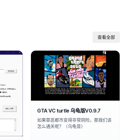
查看全部
GTA VC turtle 乌龟版V0.9.7
如果罪恶都市变得非常阴险，那我们该
怎么通关呢？（乌龟音）