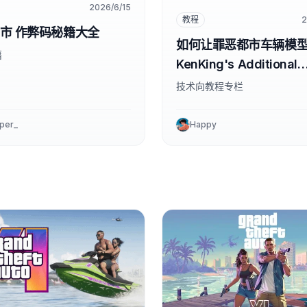
2026/6/15
教程
2
市 作弊码秘籍大全
如何让罪恶都市车辆模
籍
KenKing's Additional
Components功能插件
技术向教程专栏
per_
Happy