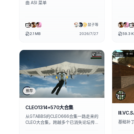
曲 ASI 菜单
鼠子
等
2.1 MB
2026/7/27
59.3 
推荐
CLEO1314+570大合集
III.V
从GTABBS的CLEO666合集一路走来的
基础补
CLEO大合集，跨越多个已消失论坛传
递下来并逐个修正bug，是全世界SA玩