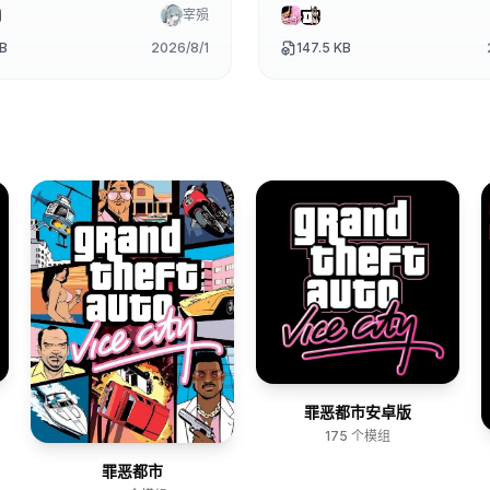
宰殒
MB
2026/8/1
147.5 KB
罪恶都市安卓版
175
个模组
罪恶都市