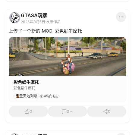
GTASA玩家
2026年8月5日
·
发布作品
上传了一个新的 MOD: 彩色蜗牛摩托
彩色蜗牛摩托
彩色蜗牛摩托
圣安地列斯
45
1
1
0
0
0