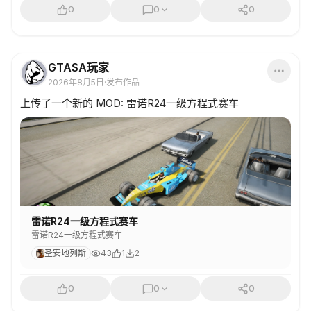
0
0
0
GTASA玩家
2026年8月5日
·
发布作品
上传了一个新的 MOD: 雷诺R24一级方程式赛车
雷诺R24一级方程式赛车
雷诺R24一级方程式赛车
圣安地列斯
43
1
2
0
0
0