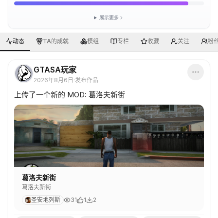
展示更多
动态
TA的成就
模组
专栏
收藏
关注
粉
GTASA玩家
2026年8月6日
·
发布作品
上传了一个新的 MOD: 葛洛夫新街
葛洛夫新街
葛洛夫新街
圣安地列斯
31
1
2