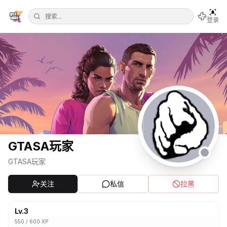
登录
GTASA玩家
GTASA玩家
关注
私信
拉黑
Lv.
3
550
/
600
XP