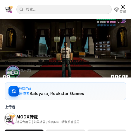
登录
•
罪恶都市
更新于
2026年6月2日
DiazTommy豪宅内部可见阳台
540
36
33
转载作品
Baldyara, Rockstar Games
原作者
上传者
MODX转载
转载专用号 | 如果转载了你的MOD请联系管理员