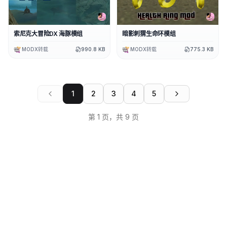
索尼克大冒险DX 海豚模组
暗影刺猬生命环模组
MODX转载
990.8 KB
MODX转载
775.3 KB
1
2
3
4
5
第
1
页，共
9
页