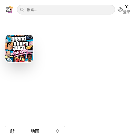
登录
罪恶都市
《侠盗猎车手：罪恶都市》（英语：Grand Theft
Auto: Vice City，又名GTA Vice City和Vice City，
简称GTAVC）是一款由Rockstar North开发的开放
世界动作冒险游戏。
680
个模组
共
97
个结果
地图