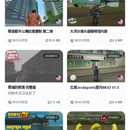
罪恶都市公寓纹理重制 第二弹
大洋沙滩头版咖啡馆内部
MODX转载
16.9 MB
MODX转载
3.4 MB
2026/6/13
2026/6/4
罪城的陨落 完整版
北滩Jocksports室内MOD V1.0
内附中文汉化补丁
MODX转载
1.5 GB
MODX转载
6.4 MB
2026/6/2
2026/6/2