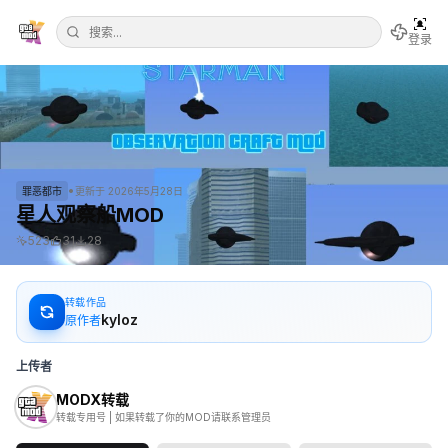
登录
•
罪恶都市
更新于
2026年5月28日
星人观察船MOD
523
31
28
转载作品
kyloz
原作者
上传者
MODX转载
转载专用号 | 如果转载了你的MOD请联系管理员