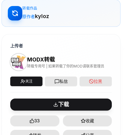
转载作品
kyloz
原作者
上传者
MODX转载
转载专用号 | 如果转载了你的MOD请联系管理员
私信
拉黑
关注
下载
33
收藏