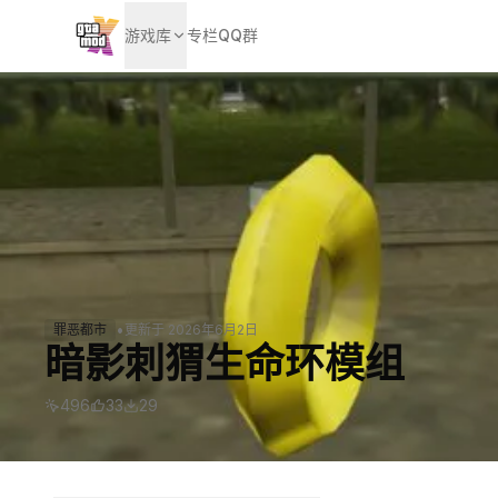
游戏库
专栏
QQ群
•
罪恶都市
更新于
2026年6月2日
暗影刺猬生命环模组
496
33
29