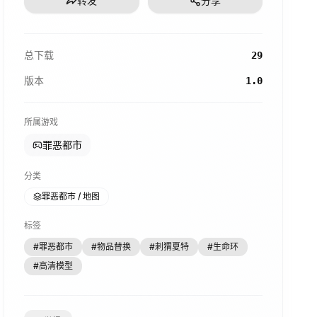
转发
分享
总下载
29
版本
1.0
所属游戏
罪恶都市
分类
罪恶都市 / 地图
标签
#
罪恶都市
#
物品替换
#
刺猬夏特
#
生命环
#
高清模型