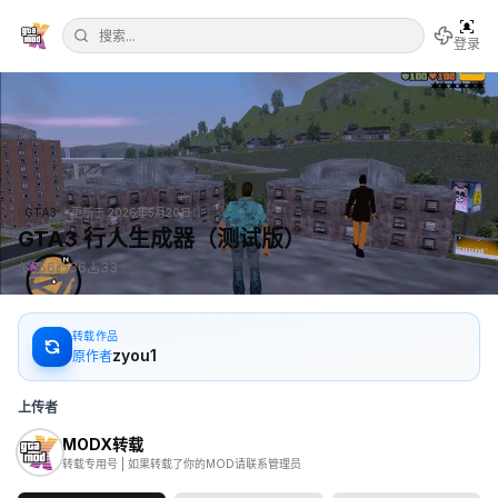
登录
•
GTA3
更新于
2026年5月20日
GTA3 行人生成器（测试版）
556
36
33
转载作品
zyou1
原作者
上传者
MODX转载
转载专用号 | 如果转载了你的MOD请联系管理员