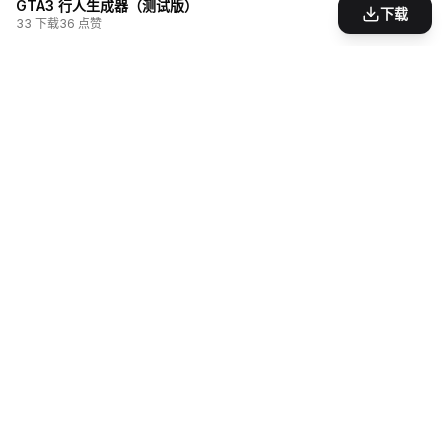
GTA3 行人生成器（测试版）
下载
33
下载
36
点赞
为游戏爱好者打造的模组分享社区。发现、创造、
分享，让游戏世界无限可能。
支持
创作者
关于我们
创作中心