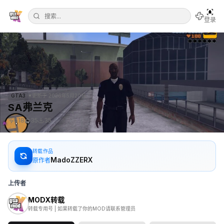
登录
•
GTA3
更新于
2026年5月20日
SA弗兰克
618
35
35
转载作品
MadoZZERX
原作者
上传者
MODX转载
转载专用号 | 如果转载了你的MOD请联系管理员