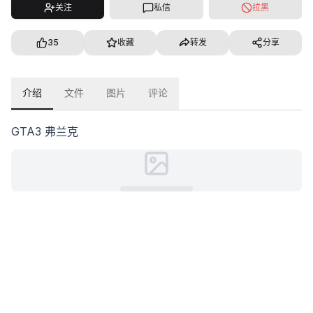
关注
私信
拉黑
35
收藏
转发
分享
介绍
文件
图片
评论
GTA3 弗兰克