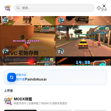
登录
•
罪恶都市
更新于
2026年5月20日
REVC 初始存档
608
37
25
转载作品
Paindokusai
原作者
上传者
MODX转载
转载专用号 | 如果转载了你的MOD请联系管理员