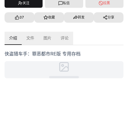
关注
私信
拉黑
37
收藏
转发
分享
介绍
文件
图片
评论
侠盗猎车手：罪恶都市RE版 专用存档