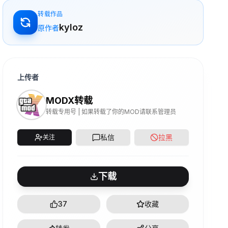
转载作品
kyloz
原作者
上传者
MODX转载
转载专用号 | 如果转载了你的MOD请联系管理员
私信
拉黑
关注
下载
37
收藏