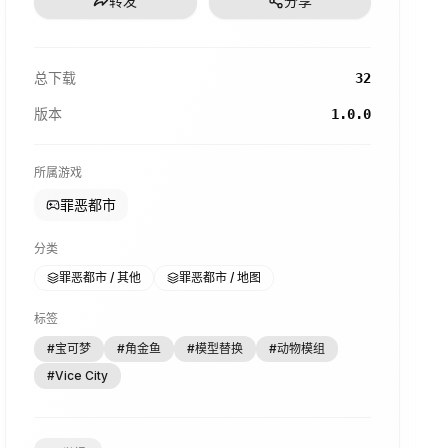
转发
分享
总下载
32
版本
1.0.0
所属游戏
罪恶都市
分类
罪恶都市 / 其他
罪恶都市 / 地图
标签
#
宝可梦
#
角金鱼
#
模型替换
#
动物模组
#
Vice City