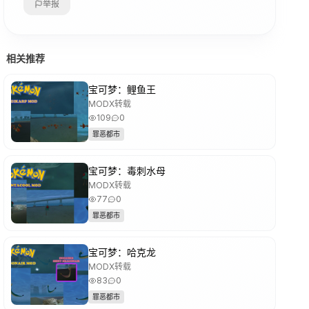
举报
相关推荐
宝可梦：鲤鱼王
MODX转载
109
0
罪恶都市
宝可梦：毒刺水母
MODX转载
77
0
罪恶都市
宝可梦：哈克龙
MODX转载
83
0
罪恶都市