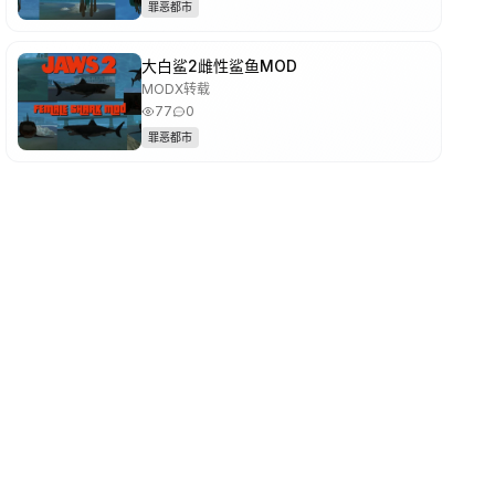
罪恶都市
大白鲨2雌性鲨鱼MOD
MODX转载
77
0
罪恶都市