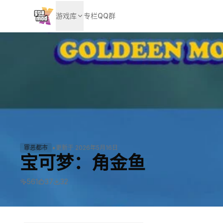
游戏库
专栏
QQ群
•
罪恶都市
更新于
2026年5月16日
宝可梦：角金鱼
561
37
32