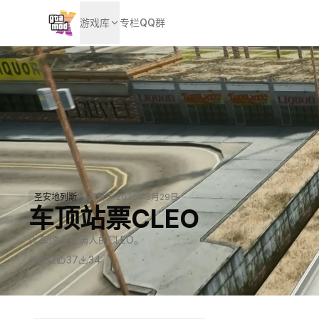
游戏库
专栏
QQ群
•
圣安地列斯
更新于
2026年5月29日
车顶站票CLEO
火车顶上站满人的CLEO。
502
37
34