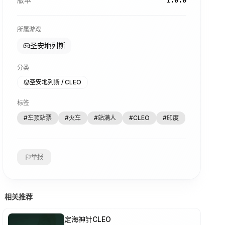
1.0.0
所属游戏
圣安地列斯
分类
圣安地列斯 / CLEO
标签
#
车顶站票
#
火车
#
站满人
#
CLEO
#
印度
举报
相关推荐
定海神针CLEO