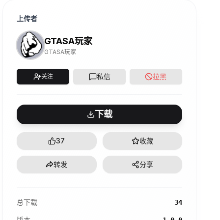
上传者
GTASA玩家
GTASA玩家
私信
拉黑
关注
下载
37
收藏
转发
分享
总下载
34
版本