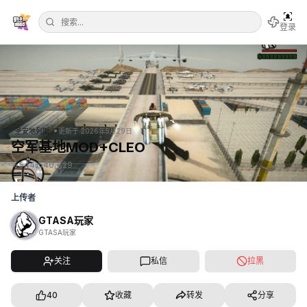
登录
•
圣安地列斯
更新于
2026年5月29日
空军基地MOD+CLEO
544
40
29
上传者
GTASA玩家
GTASA玩家
关注
私信
拉黑
40
收藏
转发
分享