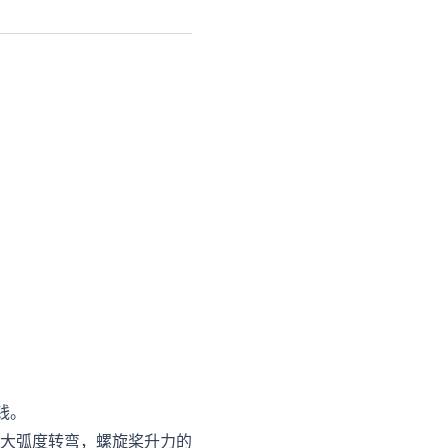
钱。
大弧度转弯，螺旋桨升力的