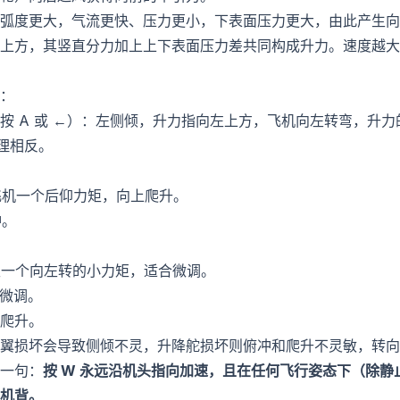
弧度更大，气流更快、压力更小，下表面压力更大，由此产生向
上方，其竖直分力加上上下表面压力差共同构成升力。速度越大
：
按 A 或 ←）：左侧倾，升力指向左上方，飞机向左转弯，升
原理相反。
飞机一个后仰力矩，向上爬升。
冲。
生一个向左转的小力矩，适合微调。
转微调。
爬升。
翼损坏会导致侧倾不灵，升降舵损坏则俯冲和爬升不灵敏，转向
一句：
按 W 永远沿机头指向加速，且在任何飞行姿态下（除
机背。