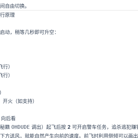
间自由切换。
行原理
启动，稍等几秒即可升空：
飞行）
飞行）
）
：开火（如支持）
：向后看
过秘籍
调出）起飞后按
2
可开启警车任务，追杀逃犯赚
OHDUDE
下方送风，就能自然产生向前的速度。前飞时利用侧倾可以画出