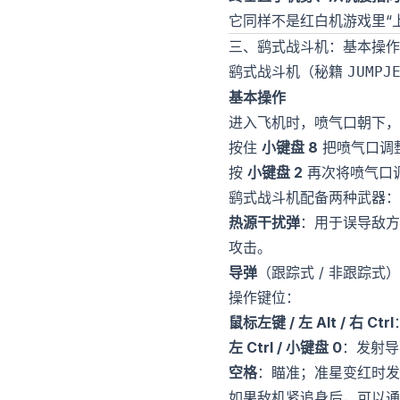
它同样不是红白机游戏里“
三、鹞式战斗机：基本操作
鹞式战斗机（秘籍
JUMPJ
基本操作
进入飞机时，喷气口朝下，
按住
小键盘 8
把喷气口调
按
小键盘 2
再次将喷气口
鹞式战斗机配备两种武器：
热源干扰弹
：用于误导敌方
攻击。
导弹
（跟踪式 / 非跟踪式）
操作键位：
鼠标左键 / 左 Alt / 右 Ctrl
左 Ctrl / 小键盘 0
：发射导
空格
：瞄准；准星变红时发
如果敌机紧追身后，可以通