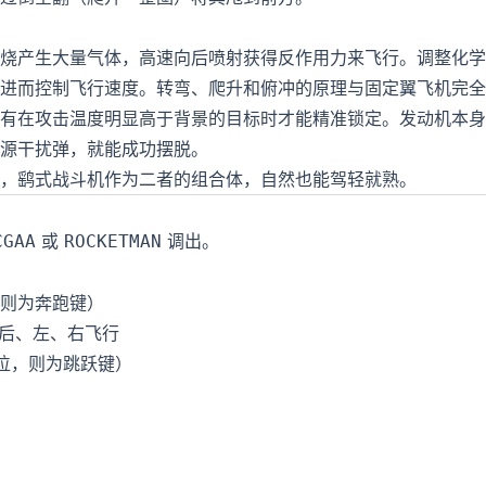
烧产生大量气体，高速向后喷射获得反作用力来飞行。调整化学反应
进而控制飞行速度。转弯、爬升和俯冲的原理与固定翼飞机完全
有在攻击温度明显高于背景的目标时才能精准锁定。发动机本身
源干扰弹，就能成功摆脱。
，鹞式战斗机作为二者的组合体，自然也能驾轻就熟。
或
调出。
CGAA
ROCKETMAN
则为奔跑键）
后、左、右飞行
位，则为跳跃键）