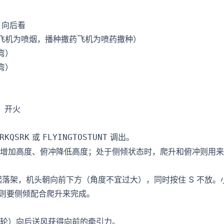
：向后看
飞机为喷烟，播种撒药飞机为喷药撒种）
弯）
弯）
：开火
或
调出。
RKQSRK
FLYINGTOSTUNT
增加高度、俯冲降低高度；处于侧倾状态时，爬升和俯冲则用来辅
落架，机头朝向前下方（角度不宜过大），同时按住 S 不放。小幅
转弯则要侧倾配合爬升来完成。
轮）向后送风获得向前的牵引力。