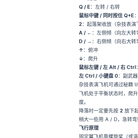
Q / E
：左转 / 右转
鼠标中键 / 同时按住 Q+E
2
：起落架收放（杂技表演
A / ←
：左侧倾（向左大转
D / →
：右侧倾（向右大转
↑
：俯冲
↓
：爬升
鼠标左键 / 左 Alt / 右 Ctrl
左 Ctrl / 小键盘 0
：副武器
杂技表演飞机可通过秘籍
U
飞机处于平衡状态时，爬升
度。
降落时一定要先按
2
放下起
稍大一些用 A / D，急
飞行原理
固定翼飞机靠螺旋桨（或涡