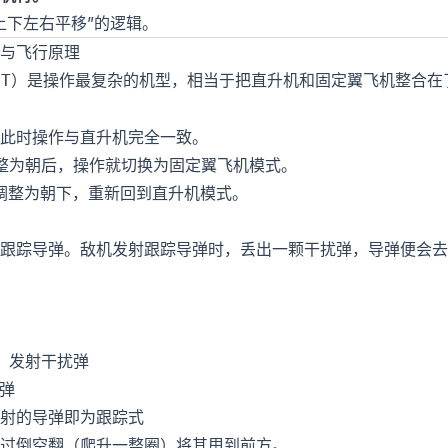
上下左右平移”的逻辑。
与飞行原理
）是操作最复杂的机型，相当于把直升机和固定翼飞机整合在
ET
此时操作与直升机完全一致。
整为朝后，操作就切换为固定翼飞机模式。
调整为朝下，重新回到直升机模式。
跟踪导弹。敌机发射跟踪导弹时，丢出一颗干扰弹，导弹便会去
：发射干扰弹
弹
射的导弹即为跟踪式
过倒空翻（爬升一整圈）将其甩到前方。