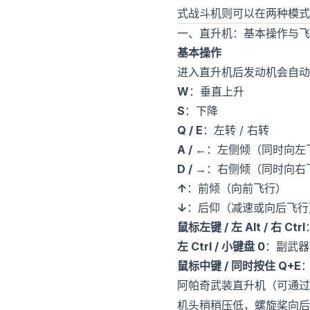
式战斗机则可以在两种模式
一、直升机：基本操作与飞
基本操作
进入直升机后发动机会自动
W
：垂直上升
S
：下降
Q / E
：左转 / 右转
A / ←
：左侧倾（同时向左
D / →
：右侧倾（同时向右
↑
：前倾（向前飞行）
↓
：后仰（减速或向后飞行
鼠标左键 / 左 Alt / 右 Ctrl
左 Ctrl / 小键盘 0
：副武器
鼠标中键 / 同时按住 Q+E
阿帕奇武装直升机（可通
机头稍稍压低，螺旋桨向后