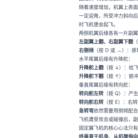
随着速度增加，机翼上表面
一定迎角，所受冲力斜向后
时飞机便会起飞。
两侧机翼后缘各有一片副翼
左副翼上翻、右副翼下翻
（
右侧倾
（按 D 或 →）：
水平尾翼后缘有升降舵：
升降舵上翻
（按 ↓）：给
升降舵下翻
（按 ↑）：俯
垂直尾翼后缘有转向舵：
转向舵左转
（按 Q）：产
转向舵右转
（按 E）：右
急转弯
依然需要用侧倾配合
飞机遭受攻击或碰撞后，副
固定翼飞机的核心心法只有
终垂直于机身、从机腹指向