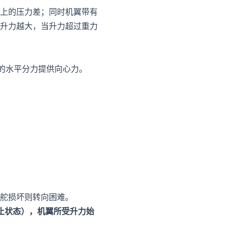
上的压力差；同时机翼带有
升力越大，当升力超过重力
力的水平分力提供向心力。
舵损坏则转向困难。
静止状态），机翼所受升力始