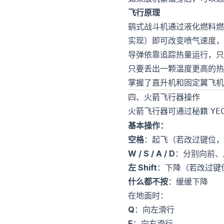
飞行原理
鹞式战斗机通过液化燃料燃
实现）即可改变喷气速度，
导弹依靠追踪热量运行，只
只要丢出一颗温度更高的热
掌握了直升机和固定翼飞机
四、火箭飞行器操作
火箭飞行器可通过秘籍
YE
基本操作：
空格
：起飞（若改过键位，
W / S / A / D
：分别向前、
左 Shift
：下降（若改过键
什么都不按
：缓缓下降
在地面时：
Q
：向左滑行
E
：向右滑行