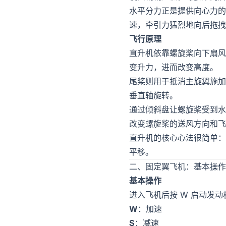
水平分力正是提供向心力的
速，牵引力猛烈地向后拖拽
飞行原理
直升机依靠螺旋桨向下扇风
变升力，进而改变高度。
尾桨则用于抵消主旋翼施加
垂直轴旋转。
通过倾斜盘让螺旋桨受到水
改变螺旋桨的送风方向和飞
直升机的核心心法很简单：
平移。
二、固定翼飞机：基本操作
基本操作
进入飞机后按 W 启动发
W
：加速
S
：减速