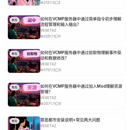
212
2
2
如何在VCMP服务器中通过简单指令初步理解
教程
流程管理和输入输出？
VEGETAZ
225
1
0
如何在VCMP服务器中通过拾取物理解事件驱
教程
动和数据修改？
VEGETAZ
170
2
0
如何在VCMP服务器中通过加入Mod理解资源
教程
管理？
VEGETAZ
207
1
0
罪恶都市安装说明+常见两大问题
教程
VEGETAZ