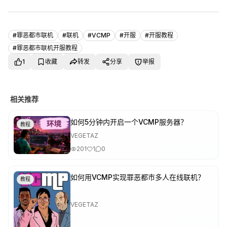
#
罪恶都市联机
#
联机
#
VCMP
#
开服
#
开服教程
#
罪恶都市联机开服教程
1
收藏
转发
分享
举报
相关推荐
如何5分钟内开启一个VCMP服务器？
教程
VEGETAZ
201
1
0
如何用VCMP实现罪恶都市多人在线联机？
教程
VEGETAZ