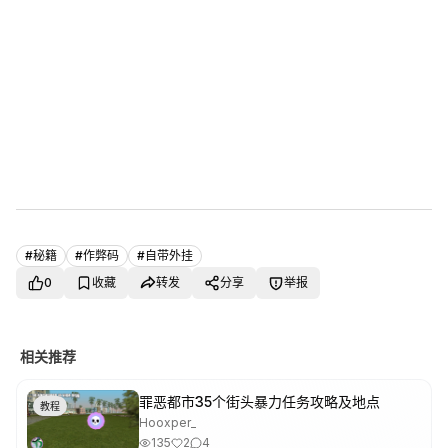
#
秘籍
#
作弊码
#
自带外挂
0
收藏
转发
分享
举报
相关推荐
罪恶都市35个街头暴力任务攻略及地点
教程
Hooxper_
135
2
4