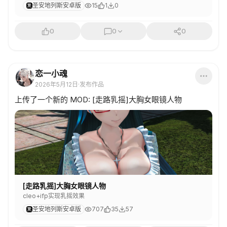
圣安地列斯安卓版
15
1
0
0
0
0
恋一小魂
2026年5月12日
·
发布作品
上传了一个新的 MOD: [走路乳摇]大胸女眼镜人物
[走路乳摇]大胸女眼镜人物
cleo+ifp实现乳摇效果
圣安地列斯安卓版
707
35
57