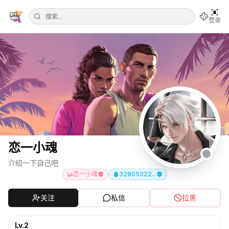
登录
恋一小魂
介绍一下自己吧
恋一小魂
32805322...
关注
私信
拉黑
Lv.
2