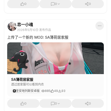
0
0
0
恋一小魂
2026年5月10日
·
发布作品
上传了一个新的 MOD: SA薄荷居家服
SA薄荷居家服
透过居家服可以看到内衣
圣安地列斯安卓版
885
49
93
0
0
0