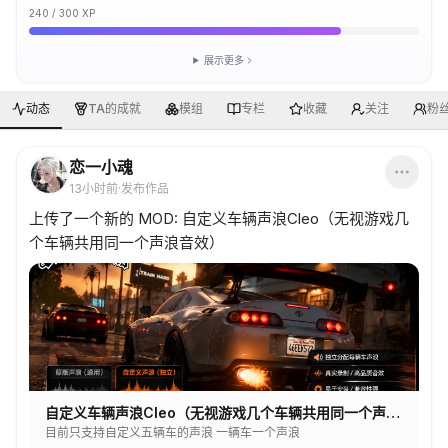
240
/
300
XP
展示更多
动态
TA的成就
模组
专栏
收藏
关注
粉
恋一小魂
13小时前
·
发布作品
上传了一个新的 MOD: 自定义车辆声浪Cleo（无视游戏几
个车辆共用同一个声浪音效）
自定义车辆声浪Cleo（无视游戏几个车辆共用同一个声浪音效）
目前只支持自定义五辆车的声浪 一辆车一个声浪