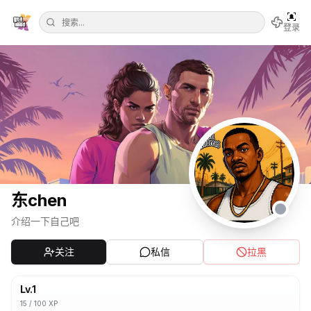
登录
东chen
介绍一下自己吧
关注
私信
拉黑
Lv.
1
15
/
100
XP