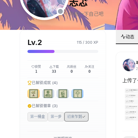
忐忑
介绍一下自己吧
动态
Lv.
2
115
/
300
XP
获赞
下载
粉丝
关注
1
33
0
0
上传了
已解锁成就 (
4
)
已解锁徽章 (
3
)
第一桶金
第一步
初来乍到