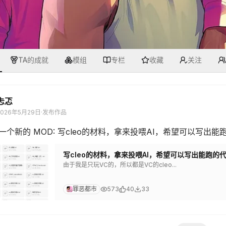
TA的成就
模组
专栏
收藏
关注
忐忑
2026年5月29日
·
发布作品
一个新的 MOD: 写cleo的材料，拿来投喂AI，希望可以写出能跑的
写cleo的材料，拿来投喂AI，希望可以写出能跑的代码
由于我是只玩VC的，所以都是VC的cleo...
罪恶都市
573
40
33