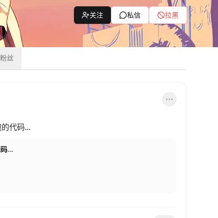
关注
私信
拉黑
粉丝
代码...
...