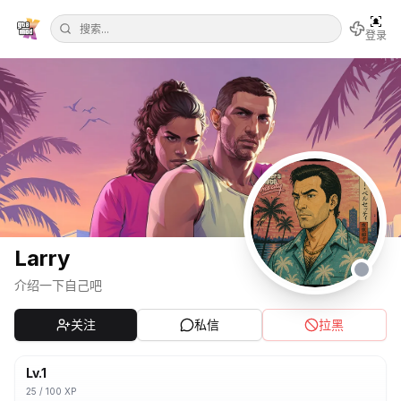
登录
Larry
介绍一下自己吧
关注
私信
拉黑
Lv.
1
25
/
100
XP