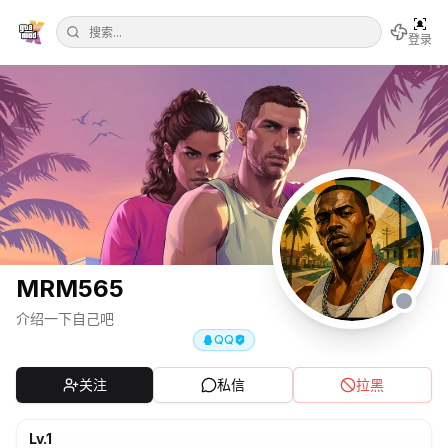
登录
MRM565
介绍一下自己吧
QQ
关注
私信
拉黑
Lv.
1