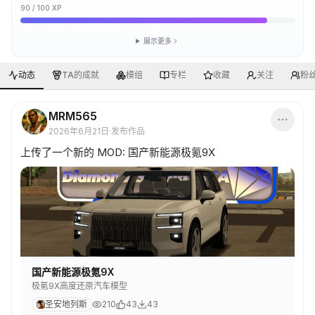
90
/
100
XP
展示更多
动态
TA的成就
模组
专栏
收藏
关注
粉
MRM565
2026年6月21日
·
发布作品
上传了一个新的 MOD: 国产新能源极氪9X
国产新能源极氪9X
极氪9X高度还原汽车模型
圣安地列斯
210
43
43