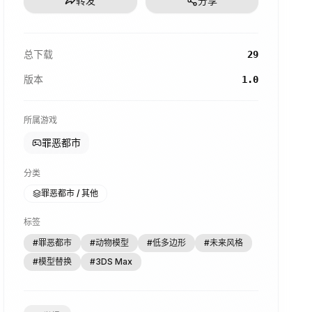
转发
分享
总下载
29
版本
1.0
所属游戏
罪恶都市
分类
罪恶都市 / 其他
标签
#
罪恶都市
#
动物模型
#
低多边形
#
未来风格
#
模型替换
#
3DS Max