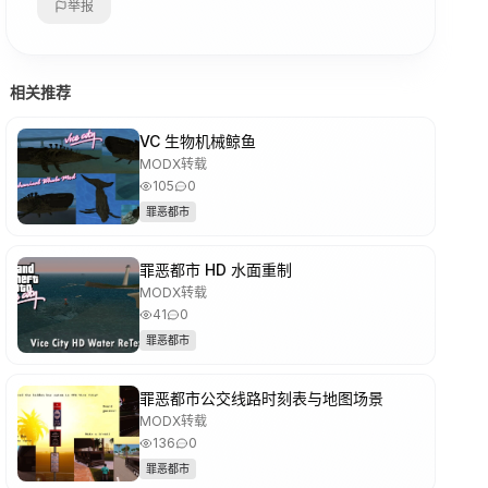
举报
相关推荐
VC 生物机械鲸鱼
MODX转载
105
0
罪恶都市
罪恶都市 HD 水面重制
MODX转载
41
0
罪恶都市
罪恶都市公交线路时刻表与地图场景
MODX转载
136
0
罪恶都市