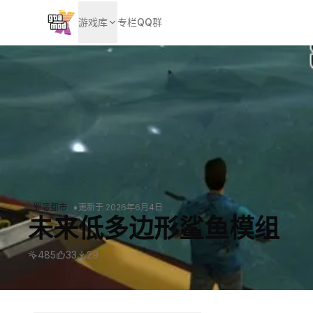
游戏库
专栏
QQ群
•
罪恶都市
更新于
2026年6月4日
未来低多边形鲨鱼模组
485
33
29