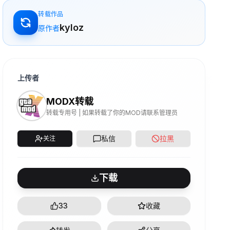
转载作品
kyloz
原作者
上传者
MODX转载
转载专用号 | 如果转载了你的MOD请联系管理员
私信
拉黑
关注
下载
33
收藏