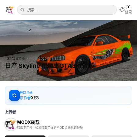
登录
•
GTA3安卓版
更新于
2026年5月23日
日产 Skyline R34｜GTA3 手机端
633
28
39
转载作品
XE3
原作者
上传者
MODX转载
转载专用号 | 如果转载了你的MOD请联系管理员