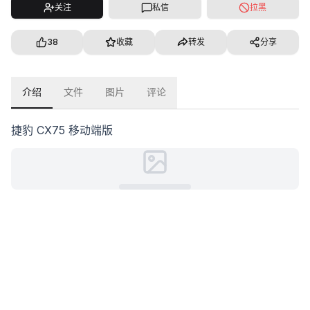
关注
私信
拉黑
38
收藏
转发
分享
介绍
文件
图片
评论
捷豹 CX75 移动端版