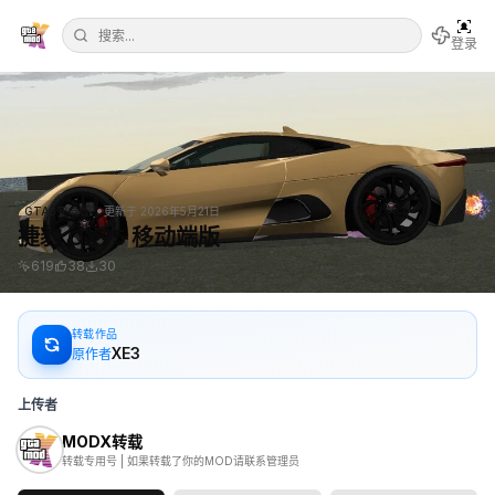
登录
•
GTA3安卓版
更新于
2026年5月21日
捷豹 CX75 移动端版
619
38
30
转载作品
XE3
原作者
上传者
MODX转载
转载专用号 | 如果转载了你的MOD请联系管理员