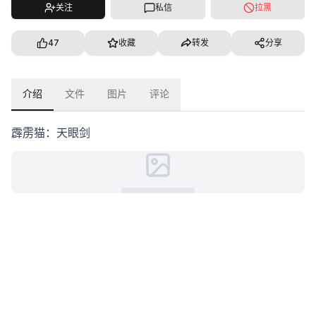
关注
私信
拉黑
47
收藏
转发
分享
介绍
文件
图片
评论
霹雳猫：天眼剑