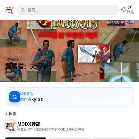
登录
•
罪恶都市
更新于
2026年5月28日
霹雳猫：天眼剑
506
47
38
转载作品
kyloz
原作者
上传者
MODX转载
转载专用号 | 如果转载了你的MOD请联系管理员