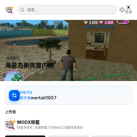
登录
•
罪恶都市
更新于
2026年5月20日
海星岛新房屋内饰
591
39
33
转载作品
mertali1907
原作者
上传者
MODX转载
转载专用号 | 如果转载了你的MOD请联系管理员