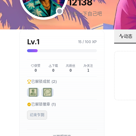
12138
介绍一下自己吧
动态
Lv.
1
15
/
100
XP
获赞
下载
粉丝
关注
0
0
0
1
已解锁成就 (
2
)
已解锁徽章 (
1
)
初来乍到