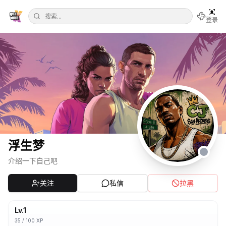
登录
浮生梦
介绍一下自己吧
关注
私信
拉黑
Lv.
1
35
/
100
XP