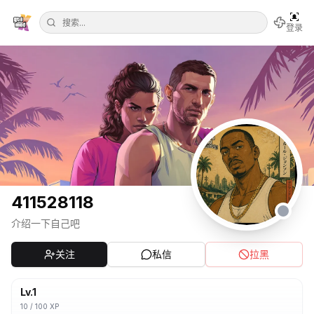
登录
411528118
介绍一下自己吧
关注
私信
拉黑
Lv.
1
10
/
100
XP