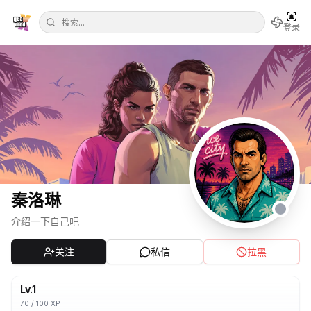
登录
秦洛琳
介绍一下自己吧
关注
私信
拉黑
Lv.
1
70
/
100
XP