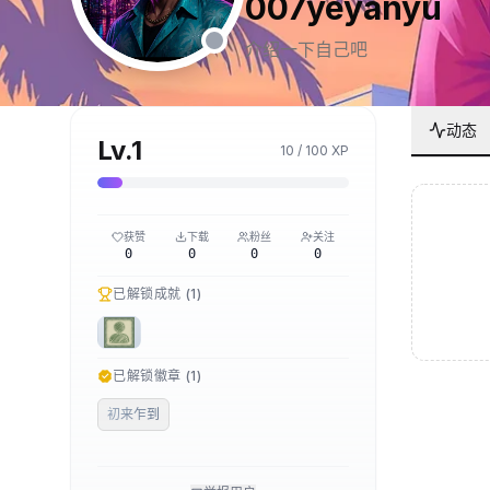
007yeyanyu
介绍一下自己吧
动态
Lv.
1
10
/
100
XP
获赞
下载
粉丝
关注
0
0
0
0
已解锁成就 (
1
)
已解锁徽章 (
1
)
初来乍到