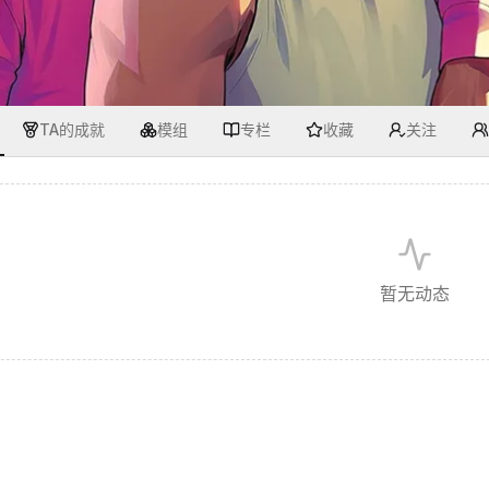
TA的成就
模组
专栏
收藏
关注
暂无动态