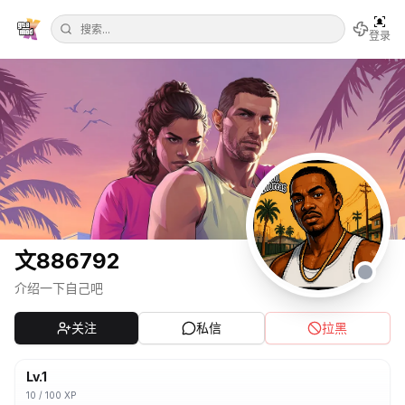
登录
文886792
介绍一下自己吧
关注
私信
拉黑
Lv.
1
10
/
100
XP