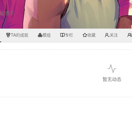
给票子.
TA的成就
模组
专栏
收藏
关注
暂无动态