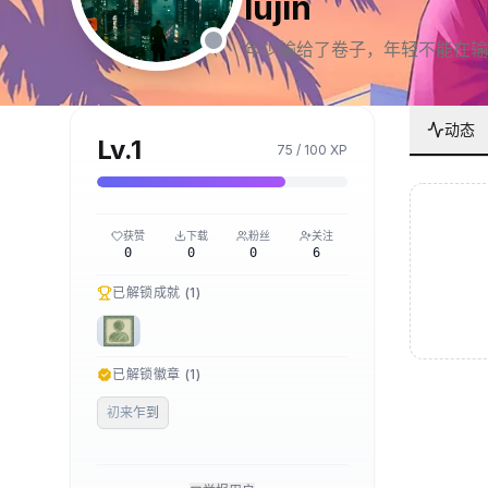
lujin
年少输给了卷子，年轻不能在输
动态
Lv.
1
75
/
100
XP
获赞
下载
粉丝
关注
0
0
0
6
已解锁成就 (
1
)
已解锁徽章 (
1
)
初来乍到