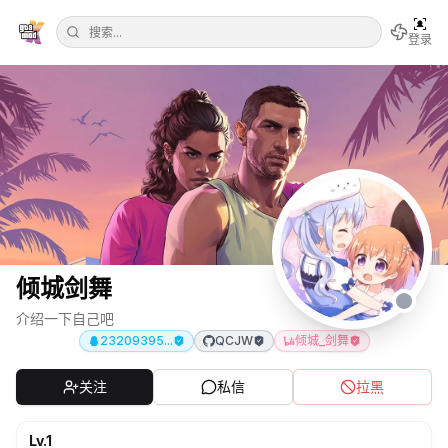
登录
倾城剑舞
介绍一下自己吧
23209395...
QCJW
倾城_剑舞
关注
私信
拉黑
Lv.
1