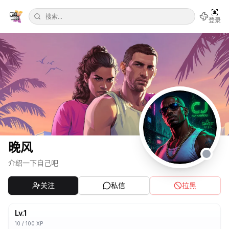
登录
晚风
介绍一下自己吧
关注
私信
拉黑
Lv.
1
10
/
100
XP