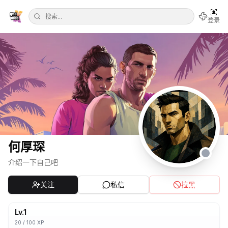
登录
何厚琛
介绍一下自己吧
关注
私信
拉黑
Lv.
1
20
/
100
XP