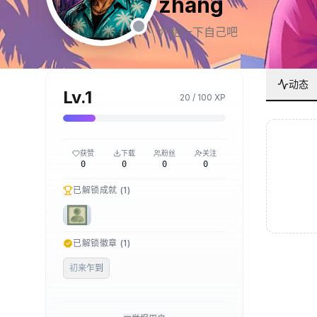
zhang
介绍一下自己吧
动态
Lv.
1
20
/
100
XP
获赞
下载
粉丝
关注
0
0
0
0
已解锁成就 (
1
)
已解锁徽章 (
1
)
初来乍到