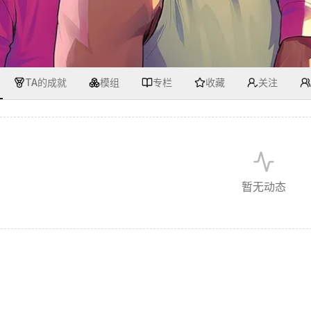
TA的成就
模组
专栏
收藏
关注
暂无动态