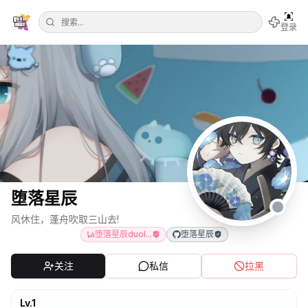
登录
堕落星辰
风休住，蓬舟吹取三山去!
堕落星辰duol...
堕落星辰
关注
私信
拉黑
Lv.
1