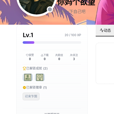
你妈个欲望
介绍一下自己吧
动态
Lv.
1
20
/
100
XP
获赞
下载
粉丝
关注
0
0
0
3
已解锁成就 (
2
)
已解锁徽章 (
1
)
初来乍到