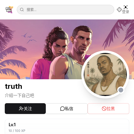
登录
truth
介绍一下自己吧
关注
私信
拉黑
Lv.
1
10
/
100
XP