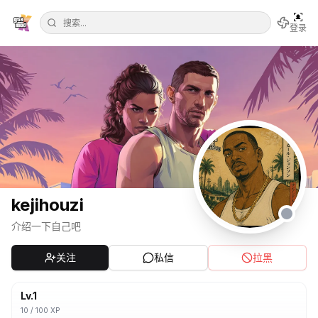
登录
kejihouzi
介绍一下自己吧
关注
私信
拉黑
Lv.
1
10
/
100
XP