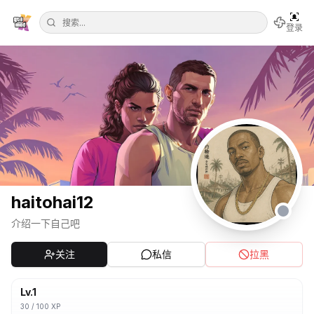
登录
haitohai12
介绍一下自己吧
关注
私信
拉黑
Lv.
1
30
/
100
XP