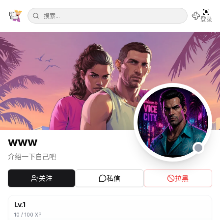
登录
www
介绍一下自己吧
关注
私信
拉黑
Lv.
1
10
/
100
XP