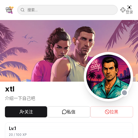
登录
xtl
介绍一下自己吧
关注
私信
拉黑
Lv.
1
20
/
100
XP