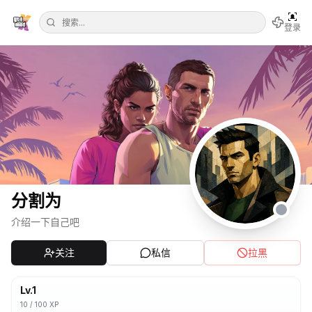
登录
分割为
介绍一下自己吧
关注
私信
拉黑
Lv.
1
10
/
100
XP