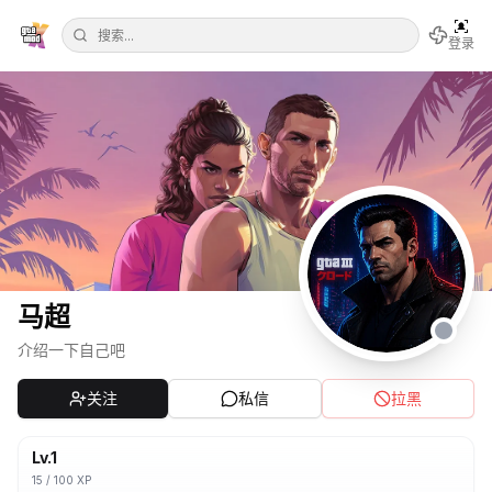
登录
马超
介绍一下自己吧
关注
私信
拉黑
Lv.
1
15
/
100
XP