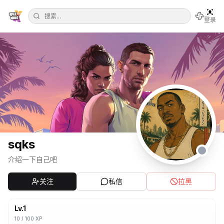
登录
sqks
介绍一下自己吧
关注
私信
拉黑
Lv.
1
10
/
100
XP