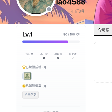
lao4588
介绍一下自己吧
动态
Lv.
1
80
/
100
XP
获赞
下载
粉丝
关注
0
0
0
0
已解锁成就 (
1
)
已解锁徽章 (
1
)
初来乍到