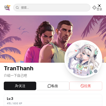
登录
TranThanh
介绍一下自己吧
关注
私信
拉黑
Lv.
3
415
/
600
XP