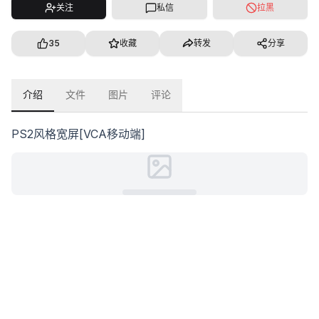
关注
私信
拉黑
35
收藏
转发
分享
介绍
文件
图片
评论
PS2风格宽屏[VCA移动端]