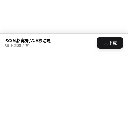
PS2风格宽屏[VCA移动端]
下载
36
下载
35
点赞
为游戏爱好者打造的模组分享社区。发现、创造、