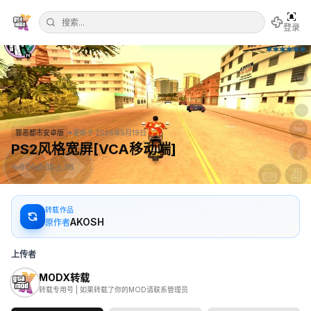
登录
•
罪恶都市安卓版
更新于
2026年5月19日
PS2风格宽屏[VCA移动端]
606
35
36
转载作品
AKOSH
原作者
上传者
MODX转载
转载专用号 | 如果转载了你的MOD请联系管理员