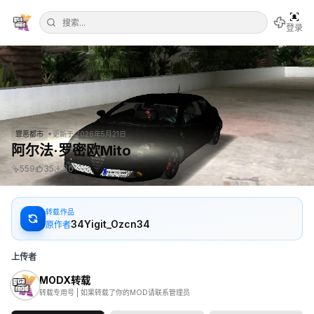
登录
•
罪恶都市
更新于
2026年5月21日
阿尔法·罗密欧Mito
559
35
30
转载作品
34Yigit_Ozcn34
原作者
上传者
MODX转载
转载专用号 | 如果转载了你的MOD请联系管理员